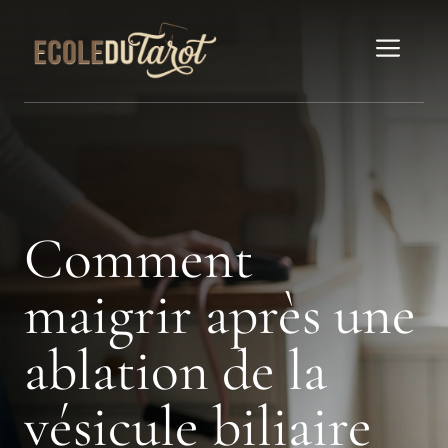
Aller
au
Men
contenu
Comment
maigrir après une
ablation de la
vésicule biliaire