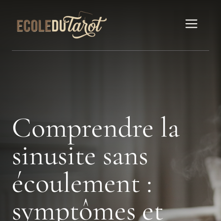
Aller
au
Men
contenu
Comprendre la
sinusite sans
écoulement :
symptômes et