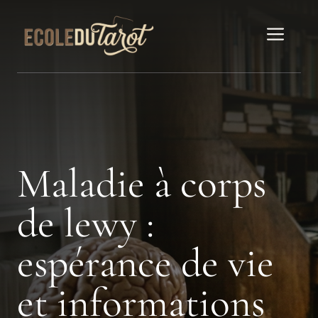
Aller
au
Men
contenu
Maladie à corps
de lewy :
espérance de vie
et informations