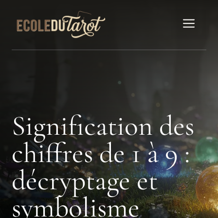
Aller
au
Men
contenu
Signification des
chiffres de 1 à 9 :
décryptage et
symbolisme