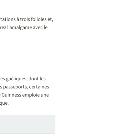
ations à trois folioles et,
terez l’amalgame avec le
des gaéliques, dont les
es passeports, certaines
e Guinness emploie une
ique.