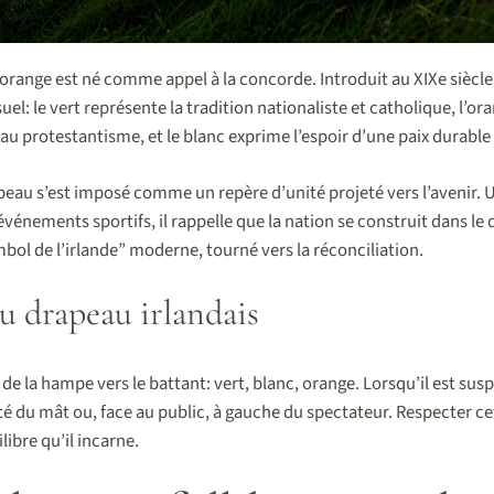
t orange est né comme appel à la concorde. Introduit au XIXe siècle, 
el: le vert représente la tradition nationaliste et catholique, l’o
au protestantisme, et le blanc exprime l’espoir d’une paix durab
apeau s’est imposé comme un repère d’unité projeté vers l’avenir. Ut
nements sportifs, il rappelle que la nation se construit dans le d
mbol de l’irlande” moderne, tourné vers la réconciliation.
u drapeau irlandais
t de la hampe vers le battant: vert, blanc, orange. Lorsqu’il est su
té du mât ou, face au public, à gauche du spectateur. Respecter cet
ibre qu’il incarne.