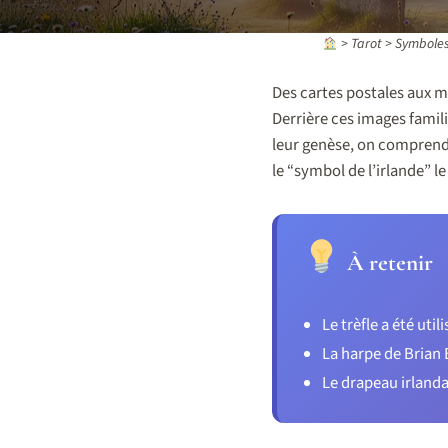
>
Tarot
>
Symboles 
Des cartes postales aux ma
Derrière ces images famili
leur genèse, on comprend
le “symbol de l’irlande” le
À retenir
Le trèfle a été util
La harpe de Brian 
Le drapeau irlanda