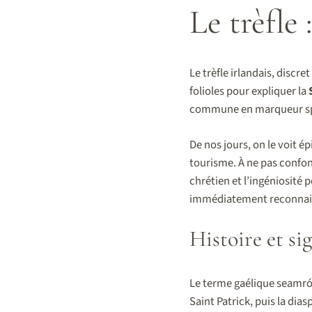
Le trèfle
Le trèfle irlandais, discret
folioles pour expliquer la
commune en marqueur spir
De nos jours, on le voit ép
tourisme. À ne pas confond
chrétien et l’ingéniosité 
immédiatement reconnai
Histoire et si
Le terme gaélique seamróg
Saint Patrick, puis la dias