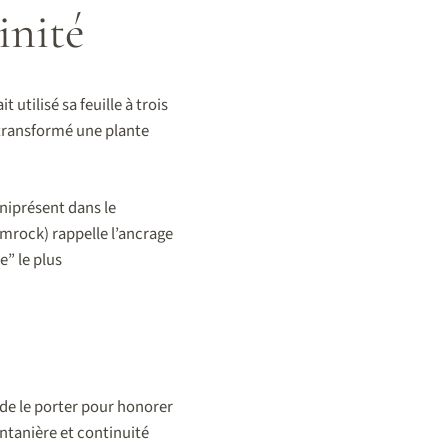
inité
t utilisé sa feuille à trois
 transformé une plante
mniprésent dans le
amrock) rappelle l’ancrage
e” le plus
 de le porter pour honorer
rintanière et continuité