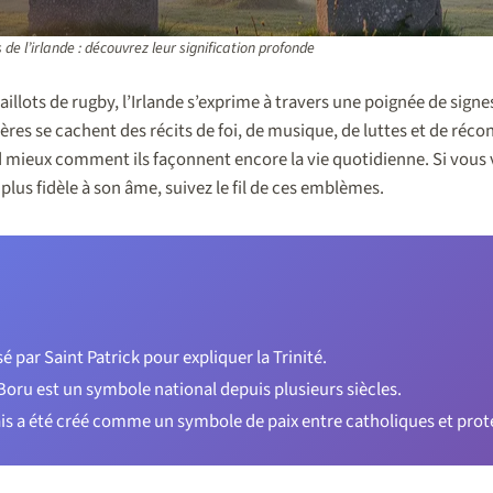
de l’irlande : découvrez leur signification profonde
illots de rugby, l’Irlande s’exprime à travers une poignée de signe
ères se cachent des récits de foi, de musique, de luttes et de réco
 mieux comment ils façonnent encore la vie quotidienne. Si vous
 plus fidèle à son âme, suivez le fil de ces emblèmes.
isé par Saint Patrick pour expliquer la Trinité.
Boru est un symbole national depuis plusieurs siècles.
is a été créé comme un symbole de paix entre catholiques et prot