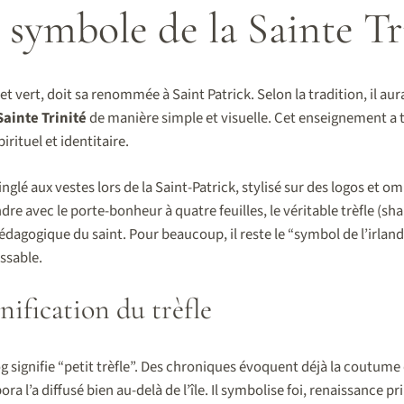
 : symbole de la Sainte Tr
 et vert, doit sa renommée à Saint Patrick. Selon la tradition, il aurai
Sainte Trinité
de manière simple et visuelle. Cet enseignement a
ituel et identitaire.
inglé aux vestes lors de la Saint-Patrick, stylisé sur des logos et o
re avec le porte-bonheur à quatre feuilles, le véritable trèfle (sh
pédagogique du saint. Pour beaucoup, il reste le “symbol de l’irland
ssable.
gnification du trèfle
 signifie “petit trèfle”. Des chroniques évoquent déjà la coutume
pora l’a diffusé bien au-delà de l’île. Il symbolise foi, renaissance p