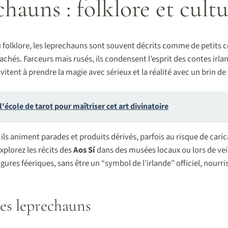
chauns : folklore et cult
folklore, les leprechauns sont souvent décrits comme de petits c
achés. Farceurs mais rusés, ils condensent l’esprit des contes irla
invitent à prendre la magie avec sérieux et la réalité avec un brin de 
'école de tarot pour maîtriser cet art divinatoire
 ils animent parades et produits dérivés, parfois au risque de caric
explorez les récits des
Aos Sí
dans des musées locaux ou lors de veil
res féeriques, sans être un “symbol de l’irlande” officiel, nourri
des leprechauns