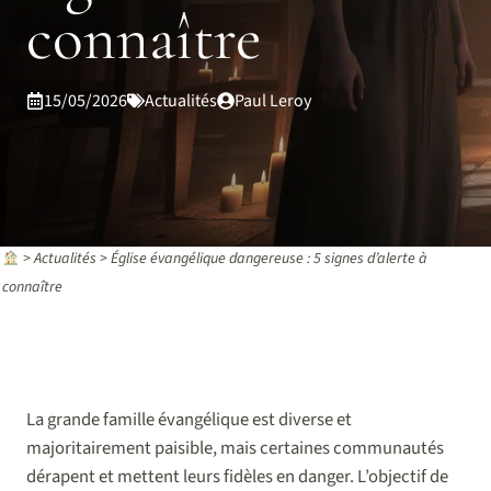
connaître
15/05/2026
Actualités
Paul Leroy
>
Actualités
>
Église évangélique dangereuse : 5 signes d’alerte à
connaître
La grande famille évangélique est diverse et
majoritairement paisible, mais certaines communautés
dérapent et mettent leurs fidèles en danger. L’objectif de