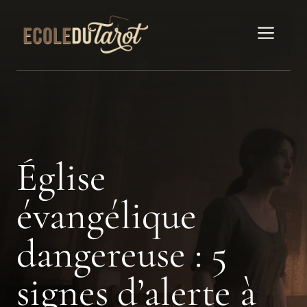
Aller
au
Men
contenu
Église
évangélique
dangereuse : 5
signes d’alerte à